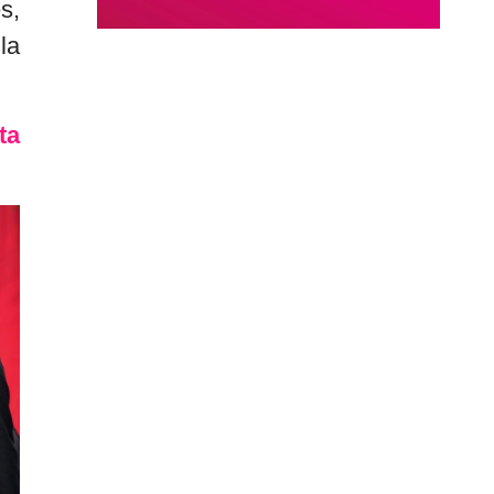
s,
la
ta