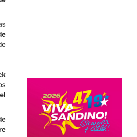
as
de
de
ck
os
el
d
e
re