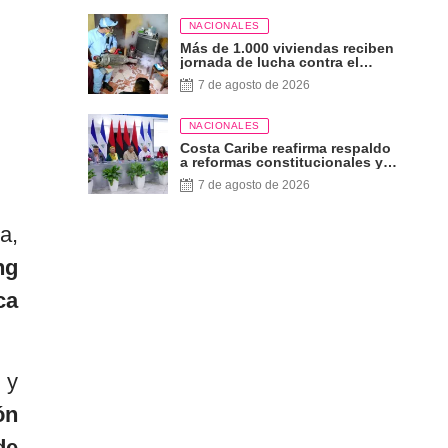
NACIONALES
Más de 1.000 viviendas reciben
jornada de lucha contra el
dengue, zika y chikungunya
7 de agosto de 2026
NACIONALES
Costa Caribe reafirma respaldo
a reformas constitucionales y
defensa de los derechos del
7 de agosto de 2026
pueblo
a,
ng
ca
 y
ón
de