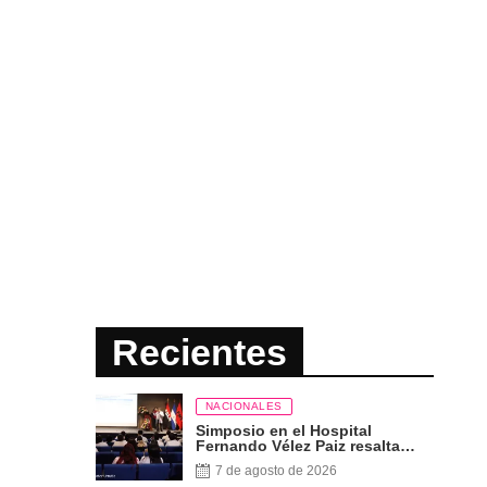
Recientes
NACIONALES
Simposio en el Hospital
Fernando Vélez Paiz resalta
importancia de la lactancia
7 de agosto de 2026
materna exclusiva