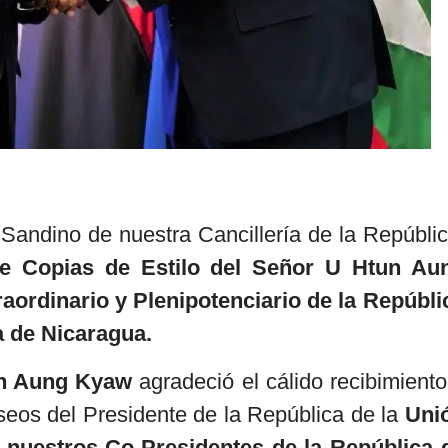
Sandino de nuestra Cancillería de la Repúblic
de Copias de Estilo del Señor U Htun Au
ordinario y Plenipotenciario de la Repúbli
a de Nicaragua.
un Aung Kyaw
agradeció el cálido recibimiento
seos del Presidente de la República de la
Uni
 nuestros Co-Presidentes de la República 