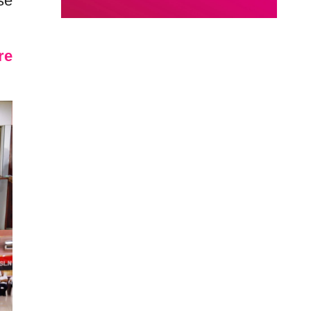
se
re