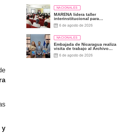
NACIONALES
MARENA lidera taller
interinstitucional para
fortalecer la gestión ambiental
6 de agosto de 2026
y la supervisión energética
NACIONALES
Embajada de Nicaragua realiza
visita de trabajo al Archivo
Nacional de Panamá
6 de agosto de 2026
de
ra
as
 y