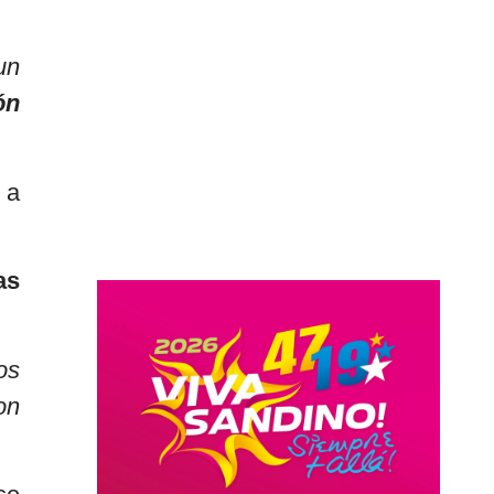
un
ón
 a
as
os
on