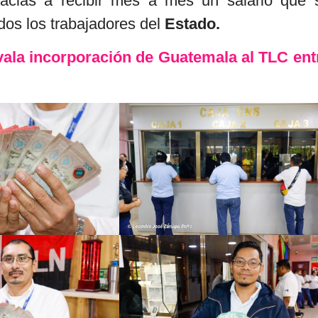
racias a recibir mes a mes un salario que 
dos los trabajadores del
Estado.
ala incorporación de Guatemala al TLC ent