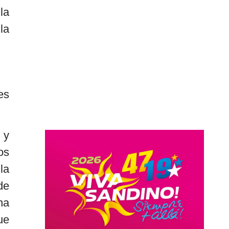
la
la
es
 y
os
la
de
na
ue