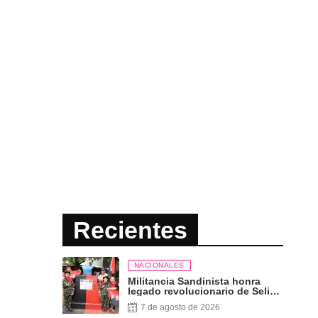
Recientes
NACIONALES
Militancia Sandinista honra
legado revolucionario de Selim
Shible Sandoval a 59 años de
7 de agosto de 2026
su paso a la inmortalidad