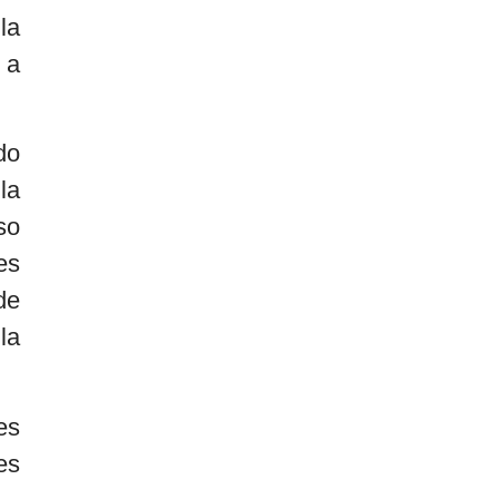
la
 a
do
la
so
es
de
la
es
es