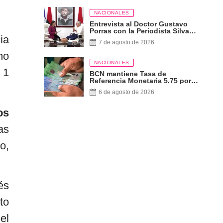
NACIONALES
Entrevista al Doctor Gustavo
Porras con la Periodista Silvana
ia
Jarquín León, Corresponsal de
7 de agosto de 2026
RT en Nicaragua
mo
NACIONALES
 1
BCN mantiene Tasa de
Referencia Monetaria 5.75 por
ciento
6 de agosto de 2026
os
as
o,
és
to
el