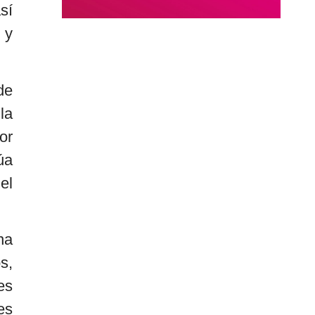
sí
 y
de
la
or
úa
el
na
s,
es
es