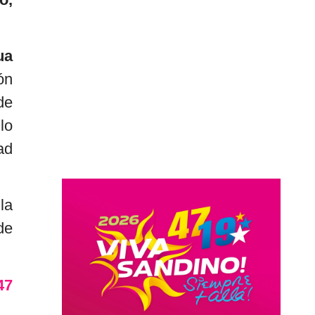
ua
ón
de
lo
ad
la
de
47