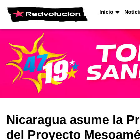
Inicio
Notici
Nicaragua asume la P
del Proyecto Mesoamér