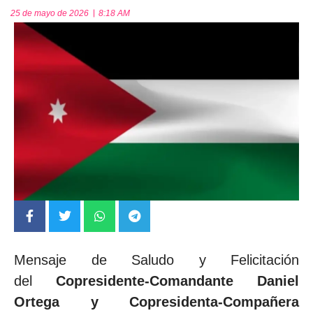
25 de mayo de 2026
8:18 AM
Mensaje de Saludo y Felicitación
del
Copresidente-Comandante Daniel
Ortega y Copresidenta-Compañera