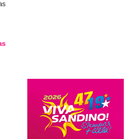
as
as