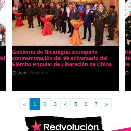
Gobierno de Nicaragua acompaña
Ni
del
conmemoración del 99 aniversario del
99
Ejército Popular de Liberación de China
la
24 de julio de 2026
«
1
2
3
4
5
6
7
»