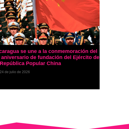
caragua se une a la conmemoración del
 aniversario de fundación del Ejército de
 República Popular China
24 de julio de 2026