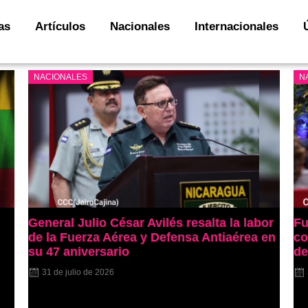
as
Artículos
Nacionales
Internacionales
NACIONALES
N
General Julio César Avilés resalta la labor
Fu
de la Fuerza Aérea y Defensa Antiaérea en
co
su 47 aniversario
de
31 de julio de 2026