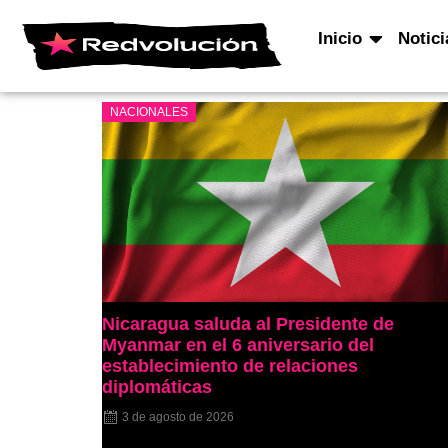
Inicio
Notici
NACIONALES
Nicaragua saluda al Presidente de
Myanmar en el 6 aniversario del
establecimiento de relaciones
diplomáticas
3 de agosto de 2026