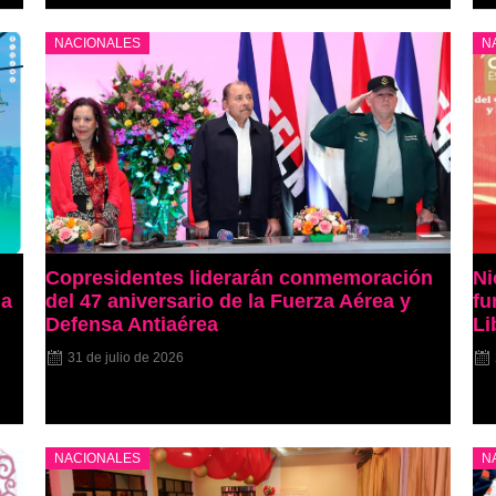
NACIONALES
N
Copresidentes liderarán conmemoración
Ni
la
del 47 aniversario de la Fuerza Aérea y
fu
Defensa Antiaérea
Li
31 de julio de 2026
NACIONALES
N