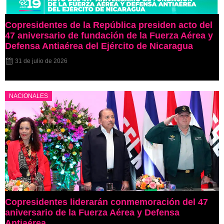
Copresidentes de la República presiden acto del
47 aniversario de fundación de la Fuerza Aérea y
Defensa Antiaérea del Ejército de Nicaragua
31 de julio de 2026
NACIONALES
Copresidentes liderarán conmemoración del 47
aniversario de la Fuerza Aérea y Defensa
Antiaérea