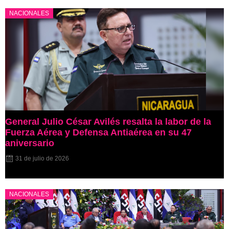
NACIONALES
General Julio César Avilés resalta la labor de la
Fuerza Aérea y Defensa Antiaérea en su 47
aniversario
31 de julio de 2026
NACIONALES