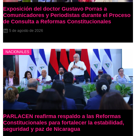
Exposición del doctor Gustavo Porras a
Comunicadores y Periodistas durante el Proceso
de Consulta a Reformas Constitucionales
5 de agosto de 2026
NACIONALES
PARLACEN reafirma respaldo a las Reformas
Constitucionales para fortalecer la estabilidad,
seguridad y paz de Nicaragua