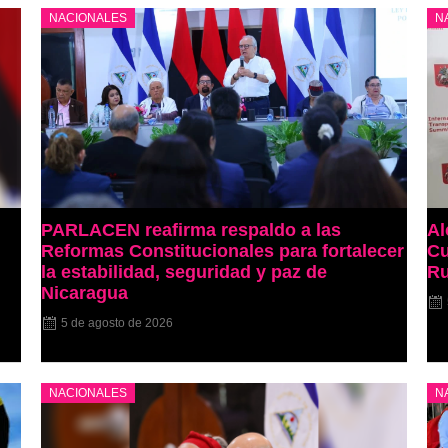
NACIONALES
N
PARLACEN reafirma respaldo a las
Al
Reformas Constitucionales para fortalecer
Cu
la estabilidad, seguridad y paz de
Ru
Nicaragua
5 de agosto de 2026
NACIONALES
N