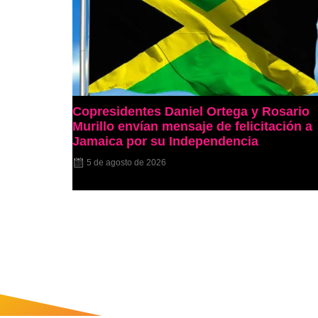
Copresidentes Daniel Ortega y Rosario
Murillo envían mensaje de felicitación a
Jamaica por su Independencia
5 de agosto de 2026