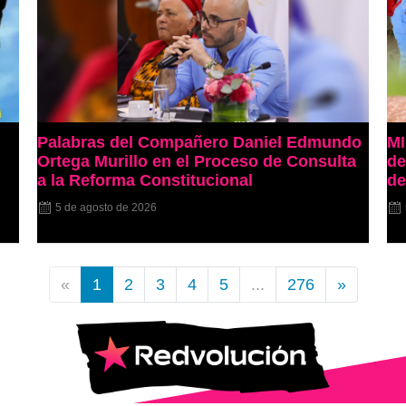
Palabras del Compañero Daniel Edmundo
MI
Ortega Murillo en el Proceso de Consulta
de
a la Reforma Constitucional
de
5 de agosto de 2026
«
1
2
3
4
5
...
276
»