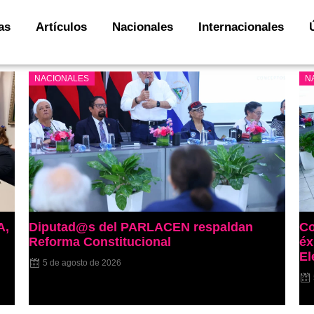
as
Artículos
Nacionales
Internacionales
NACIONALES
N
A,
Diputad@s del PARLACEN respaldan
Co
Reforma Constitucional
éx
El
5 de agosto de 2026