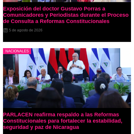
Exposición del doctor Gustavo Porras a
Comunicadores y Periodistas durante el Proceso
de Consulta a Reformas Constitucionales
5 de agosto de 2026
NACIONALES
PARLACEN reafirma respaldo a las Reformas
Constitucionales para fortalecer la estabilidad,
seguridad y paz de Nicaragua