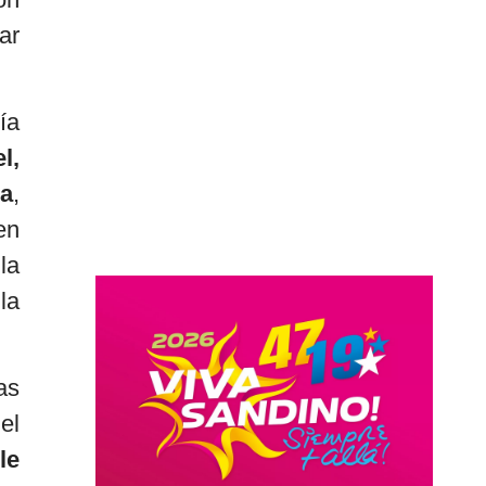
ar
ía
l,
a
,
en
la
la
as
el
le