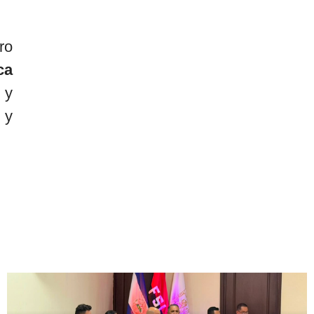
ro
ca
y
 y