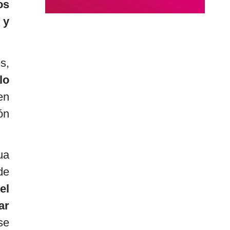
os
 y
s,
lo
en
ón
ua
de
el
ar
se