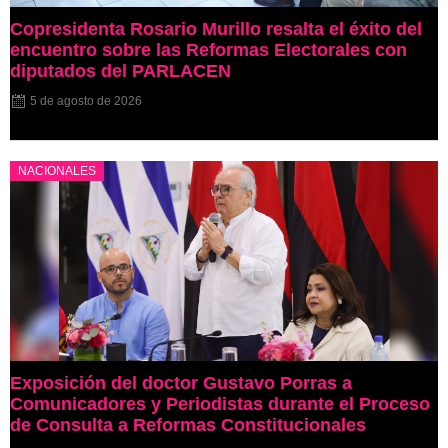
Copresidenta Rosario Murillo resalta el éxito del
encuentro sobre las Reformas Electorales con
diputados del PARLACEN
5 de agosto de 2026
NACIONALES
Exposición del doctor Gustavo Porras a
Comunicadores y Periodistas durante el Proceso
de Consulta a Reformas Constitucionales