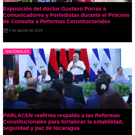
Exposición del doctor Gustavo Porras a
Comunicadores y Periodistas durante el Proceso
de Consulta a Reformas Constitucionales
5 de agosto de 2026
NACIONALES
PARLACEN reafirma respaldo a las Reformas
Constitucionales para fortalecer la estabilidad,
seguridad y paz de Nicaragua