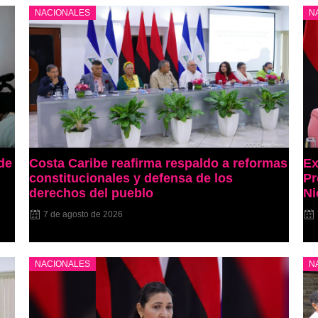
NACIONALES
N
de
Costa Caribe reafirma respaldo a reformas
Ex
constitucionales y defensa de los
Pr
derechos del pueblo
Ni
7 de agosto de 2026
NACIONALES
N