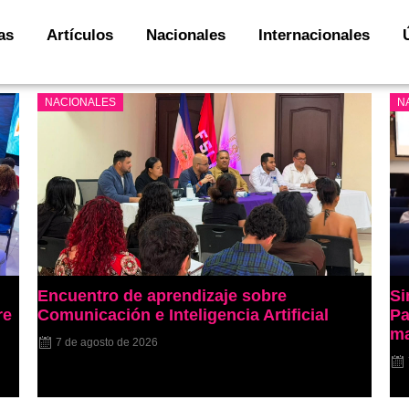
as
Artículos
Nacionales
Internacionales
NACIONALES
N
Encuentro de aprendizaje sobre
Si
re
Comunicación e Inteligencia Artificial
Pa
ma
7 de agosto de 2026