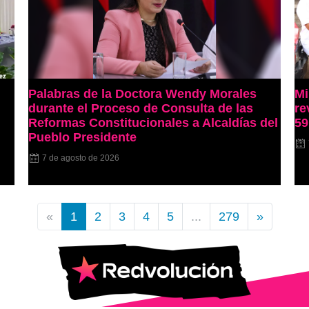
Palabras de la Doctora Wendy Morales
Mi
durante el Proceso de Consulta de las
re
Reformas Constitucionales a Alcaldías del
59
Pueblo Presidente
7 de agosto de 2026
«
1
2
3
4
5
...
279
»