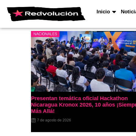
Inicio
Notici
NACIONALES
Presentan temática oficial Hackathon
Nicaragua Kronox 2026, 10 años ¡Siemp
Más Allá!
7 de agosto de 2026