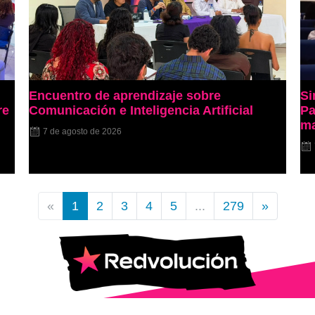
Encuentro de aprendizaje sobre
Si
re
Comunicación e Inteligencia Artificial
Pa
ma
7 de agosto de 2026
«
1
2
3
4
5
...
279
»