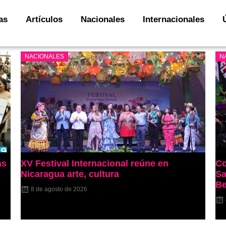
as
Artículos
Nacionales
Internacionales
NACIONALES
N
ás
XV Festival Internacional reúne en
Co
Nicaragua arte, cultura
Sa
Be
8 de agosto de 2026