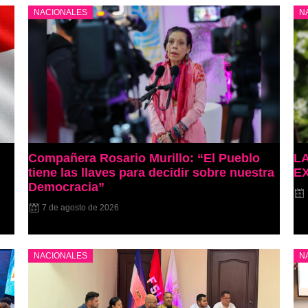
NACIONALES
N
Compañera Rosario Murillo: “El Pueblo
L
tiene las llaves para decidir sobre nuestra
E
Democracia”
7 de agosto de 2026
NACIONALES
N