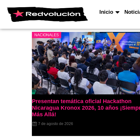
Inicio
Notici
NACIONALES
Presentan temática oficial Hackathon
Nicaragua Kronox 2026, 10 años ¡Siemp
Más Allá!
7 de agosto de 2026