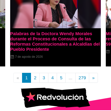
Palabras de la Doctora Wendy Morales
Mi
durante el Proceso de Consulta de las
re
Reformas Constitucionales a Alcaldías del
59
Pueblo Presidente
7 de agosto de 2026
«
1
2
3
4
5
...
279
»