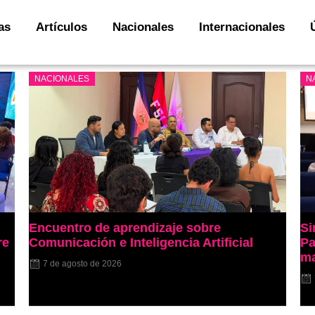
as
Artículos
Nacionales
Internacionales
NACIONALES
N
Encuentro de aprendizaje sobre
Si
re
Comunicación e Inteligencia Artificial
Pa
ma
7 de agosto de 2026