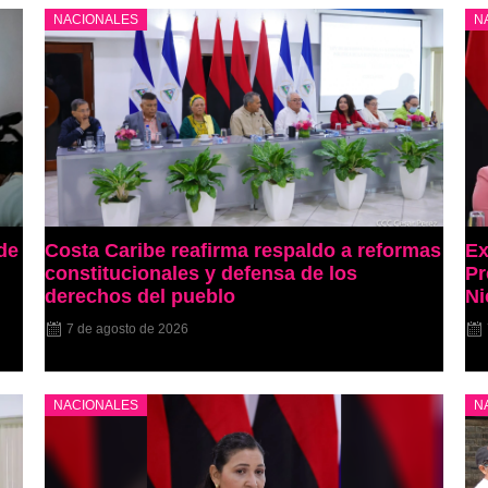
NACIONALES
N
de
Costa Caribe reafirma respaldo a reformas
Ex
constitucionales y defensa de los
Pr
derechos del pueblo
Ni
7 de agosto de 2026
NACIONALES
N