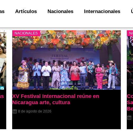
as
Artículos
Nacionales
Internacionales
NACIONALES
N
ás
XV Festival Internacional reúne en
Co
Nicaragua arte, cultura
Sa
Be
8 de agosto de 2026