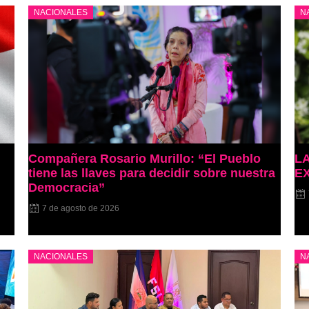
NACIONALES
N
Compañera Rosario Murillo: “El Pueblo
L
tiene las llaves para decidir sobre nuestra
E
Democracia”
7 de agosto de 2026
NACIONALES
N