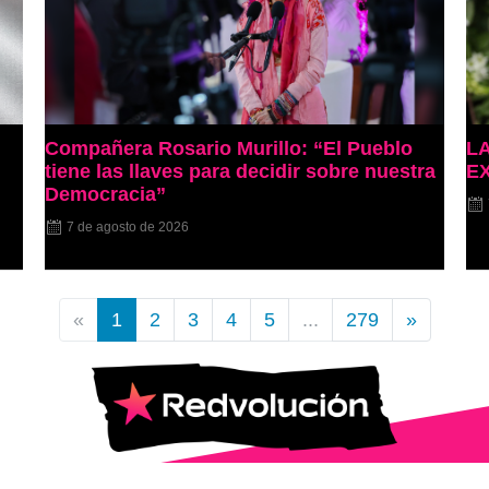
Compañera Rosario Murillo: “El Pueblo
L
tiene las llaves para decidir sobre nuestra
E
Democracia”
7 de agosto de 2026
«
1
2
3
4
5
...
279
»