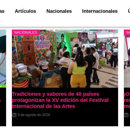
as
Artículos
Nacionales
Internacionales
NACIONALES
N
Tradiciones y sabores de 40 países
¡O
a
protagonizan la XV edición del Festival
re
Internacional de las Artes
me
9 de agosto de 2026