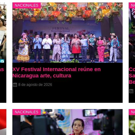
NACIONALES
N
ás
XV Festival Internacional reúne en
Co
Nicaragua arte, cultura
Sa
Be
8 de agosto de 2026
NACIONALES
N