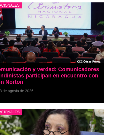
ACIONALES
municación y verdad: Comunicadores
ndinistas participan en encuentro con
n Norton
8 de agosto de 2026
ACIONALES