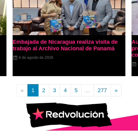
Embajada de Nicaragua realiza visita de
Au
trabajo al Archivo Nacional de Panamá
pr
co
6 de agosto de 2026
«
1
2
3
4
5
...
277
»