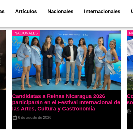
as
Artículos
Nacionales
Internacionales
NACIONALES
N
Candidatas a Reinas Nicaragua 2026
Co
participarán en el Festival Internacional de
so
las Artes, Cultura y Gastronomía
6 de agosto de 2026