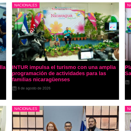
NACIONALES
N
lla
INTUR impulsa el turismo con una amplia
Pl
programación de actividades para las
Sa
familias nicaragüenses
6 de agosto de 2026
NACIONALES
N