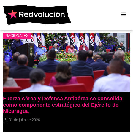
NACIONALES
Fuerza Aérea y Defensa Antiaérea se consolida
como componente estratégico del Ejército de
Nicaragua
31 de julio de 2026