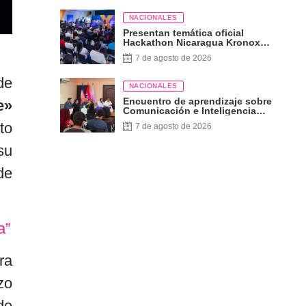
NACIONALES
Presentan temática oficial
Hackathon Nicaragua Kronox
2026, 10 años ¡Siempre Más
7 de agosto de 2026
Allá!
de
NACIONALES
Encuentro de aprendizaje sobre
e»
Comunicación e Inteligencia
Artificial
to
7 de agosto de 2026
su
de
a”
ra
zo
de