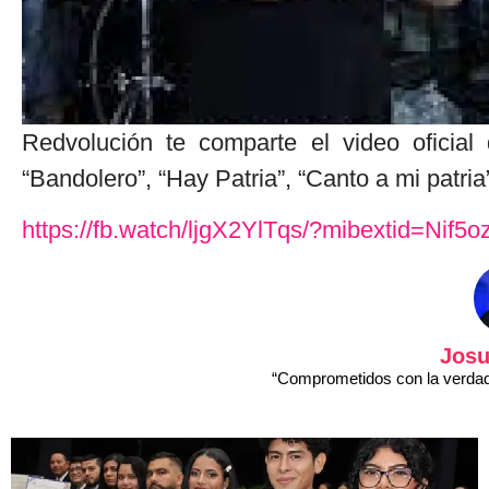
Redvolución te comparte el video oficia
“Bandolero”, “Hay Patria”, “Canto a mi patria
https://fb.watch/ljgX2YlTqs/?mibextid=Nif5o
Josu
“Comprometidos con la verdad 