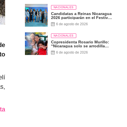
NACIONALES
Candidatas a Reinas Nicaragua
2026 participarán en el Festival
Internacional de las Artes,
6 de agosto de 2026
Cultura y Gastronomía
NACIONALES
Copresidenta Rosario Murillo:
de
“Nicaragua solo se arrodilla
ante Dios”
6 de agosto de 2026
to
lí
s,
ta