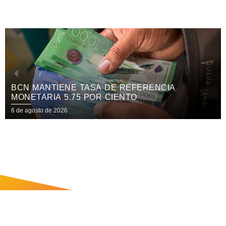
N MANTIENE TASA DE REFERENCIA
CA
NETARIA 5.75 POR CIENTO
PA
IN
 agosto de 2026
6 de
GA