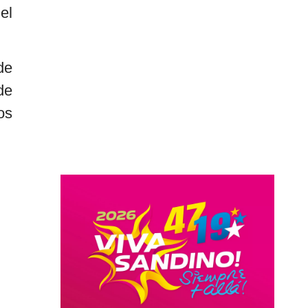
el
de
de
os