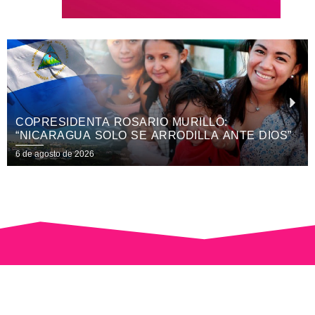
PRESIDENTA ROSARIO MURILLO:
HO
ICARAGUA SOLO SE ARRODILLA ANTE DIOS”
DE
ES
 agosto de 2026
6 de