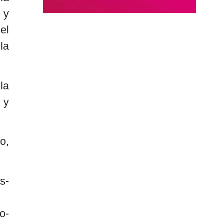
 y
el
la
la
 y
o,
s-
o-