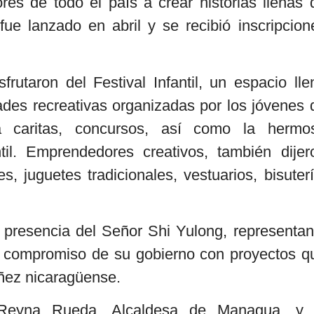
res de todo el país a crear historias llenas 
ue lanzado en abril y se recibió inscripcion
rutaron del Festival Infantil, un espacio lle
dades recreativas organizadas por los jóvenes 
nta caritas, concursos, así como la hermo
ntil. Emprendedores creativos, también dijer
, juguetes tradicionales, vestuarios, bisuterí
presencia del Señor Shi Yulong, representan
l compromiso de su gobierno con proyectos q
iñez nicaragüense.
eyna Rueda, Alcaldesa de Managua, y 