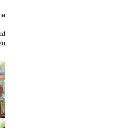
na
ad
su