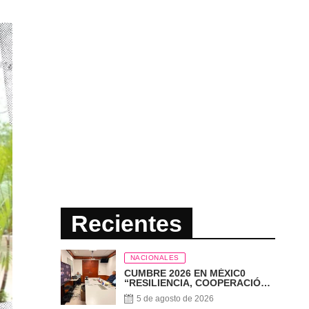
Recientes
NACIONALES
CUMBRE 2026 EN MÉXIC0
“RESILIENCIA, COOPERACIÓN
E INTEGRIDAD – ELECCIONES
5 de agosto de 2026
EN EL SIGLO XXI”