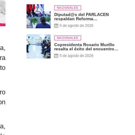
NACIONALES
Diputad@s del PARLACEN
respaldan Reforma
Constitucional
5 de agosto de 2026
NACIONALES
Copresidenta Rosario Murillo
a,
resalta el éxito del encuentro
sobre las Reformas Electorales
5 de agosto de 2026
ra
con diputados del PARLACEN
to
ro
on
a,