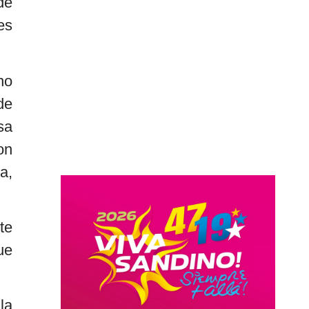
de
es
no
de
sa
on
a,
te
ue
la