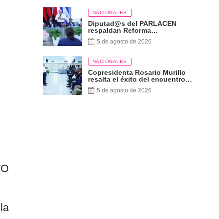
NACIONALES
Diputad@s del PARLACEN
respaldan Reforma
Constitucional
5 de agosto de 2026
NACIONALES
Copresidenta Rosario Murillo
resalta el éxito del encuentro
sobre las Reformas Electorales
5 de agosto de 2026
con diputados del PARLACEN
TO
la