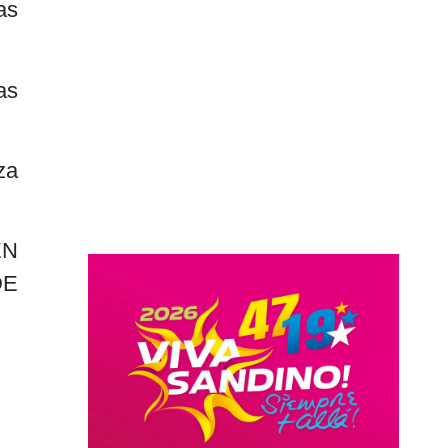
as
as
za
EN
DE