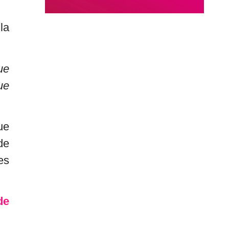
la
ue
ue
ue
de
es
de