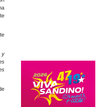
na
te
te
 y
es
es
de