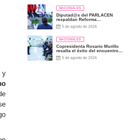
NACIONALES
Diputad@s del PARLACEN
respaldan Reforma
Constitucional
5 de agosto de 2026
NACIONALES
Copresidenta Rosario Murillo
resalta el éxito del encuentro
sobre las Reformas Electorales
5 de agosto de 2026
con diputados del PARLACEN
 y
no
de
se
go
on