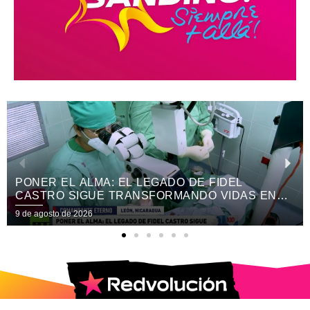
NER EL ALMA: EL LEGADO DE FIDEL
TR
STRO SIGUE TRANSFORMANDO VIDAS EN
PR
CARAGUA
IN
 agosto de 2026
9 de