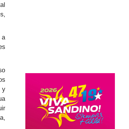
al
s,
 a
es
so
os
 y
ua
ir
a,