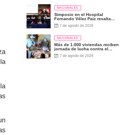
NACIONALES
Simposio en el Hospital
Fernando Vélez Paiz resalta
importancia de la lactancia
7 de agosto de 2026
materna exclusiva
NACIONALES
Más de 1.000 viviendas reciben
jornada de lucha contra el
za
dengue, zika y chikungunya
7 de agosto de 2026
la
la
as
un
as