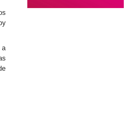
os
oy
 a
as
de