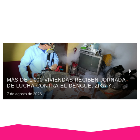
1.000 VIVIENDAS RECIBEN JORNADA
COSTA C
A CONTRA EL DENGUE, ZIKA Y
REFORMA
GUNYA
DE LOS 
e 2026
7 de agosto d