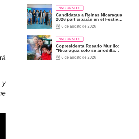
NACIONALES
Candidatas a Reinas Nicaragua
2026 participarán en el Festival
Internacional de las Artes,
6 de agosto de 2026
Cultura y Gastronomía
NACIONALES
Copresidenta Rosario Murillo:
“Nicaragua solo se arrodilla
ante Dios”
rá
6 de agosto de 2026
 y
me