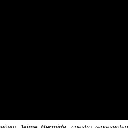
pañero
Jaime Hermida,
nuestro representan