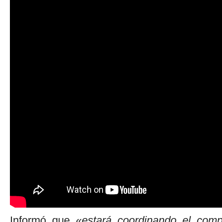
Informó que «
estará coordinando el com