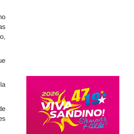
mo
as
o,
ue
la
de
es