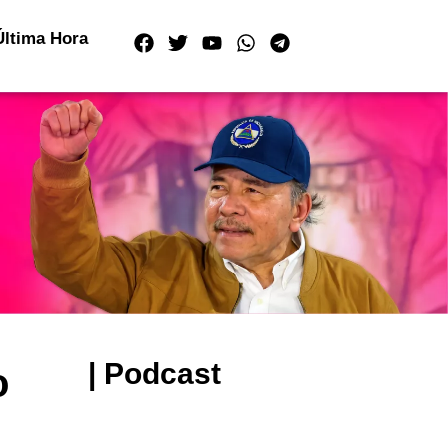
Última Hora
| Podcast
o