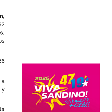
n,
92
s,
os
66
 a
 y
da