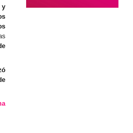
 y
os
os
as
de
zó
de
ma