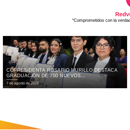
Redv
“Comprometidos con la verdad 
A
PRESENTAN TEMÁTICA OFICIAL HACKATHO
NICARAGUA KRONOX 2026, 10 AÑOS ¡SIEMP
MÁS ALLÁ!
7 de agosto de 2026