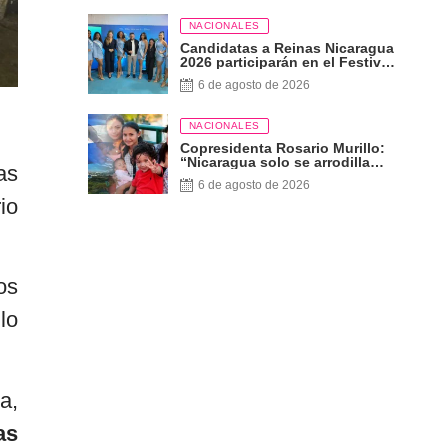
NACIONALES
Candidatas a Reinas Nicaragua
2026 participarán en el Festival
Internacional de las Artes,
6 de agosto de 2026
Cultura y Gastronomía
NACIONALES
Copresidenta Rosario Murillo:
“Nicaragua solo se arrodilla
as
ante Dios”
6 de agosto de 2026
io
os
lo
a,
as