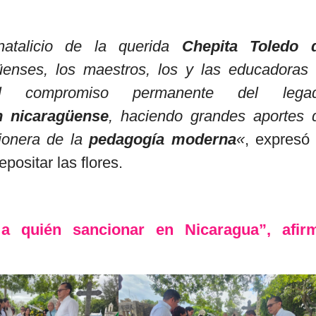
atalicio de la querida
Chepita Toledo 
enses, los maestros, los y las educadoras 
l compromiso permanente del lega
n nicaragüense
, haciendo grandes aportes 
pionera de la
pedagogía moderna
«
, expresó 
epositar las flores.
a quién sancionar en Nicaragua”, afir