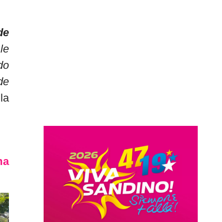
de
le
do
de
la
ma