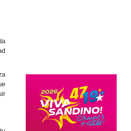
da
ad
za
ue
ir
tu