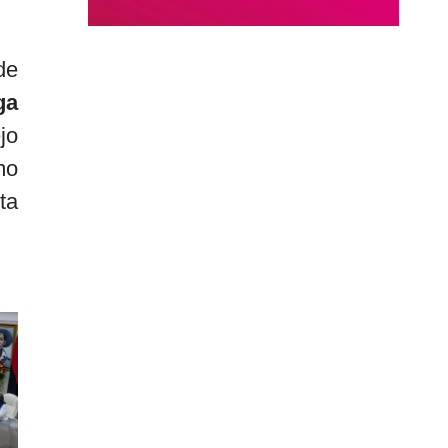
de
ga
jo
mo
ta