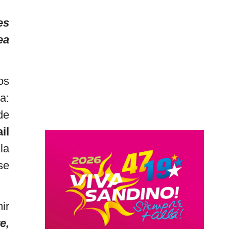
es
ea
os
a:
de
il
la
se
ir
e,