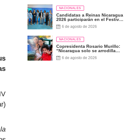
NACIONALES
Candidatas a Reinas Nicaragua
2026 participarán en el Festival
Internacional de las Artes,
6 de agosto de 2026
Cultura y Gastronomía
NACIONALES
Copresidenta Rosario Murillo:
“Nicaragua solo se arrodilla
ante Dios”
us
6 de agosto de 2026
as
IV
r)
la
os