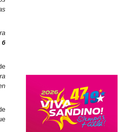
as
ra
 6
de
ra
en
de
ue