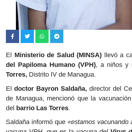
El
Ministerio de Salud (MINSA)
llevó a c
del Papiloma Humano (VPH)
, a niños y
Torres,
Distrito IV de Managua.
El
doctor Bayron Saldaña,
director del C
de Managua, mencionó que la vacunación
del
barrio Las Torres
.
Saldaña informó que
«estamos vacunando a 
vacuna VPH, que es la vacuna del
Virus 