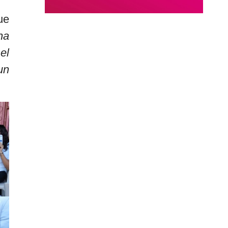
ue
na
el
un