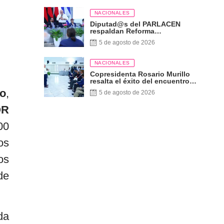
NACIONALES
Diputad@s del PARLACEN
respaldan Reforma
Constitucional
5 de agosto de 2026
NACIONALES
Copresidenta Rosario Murillo
resalta el éxito del encuentro
sobre las Reformas Electorales
lo
,
5 de agosto de 2026
con diputados del PARLACEN
OR
00
os
os
de
da