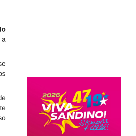
lo
 a
se
os
de
te
so