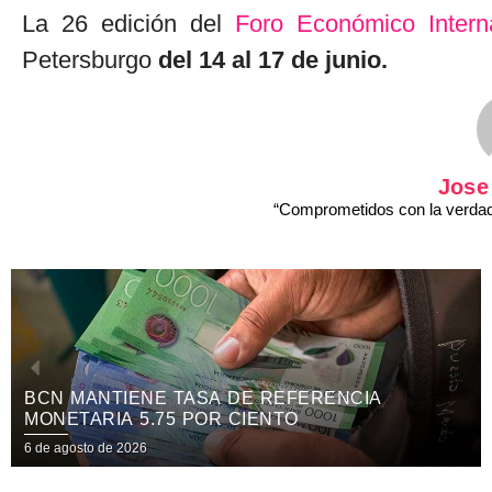
La 26 edición del
Foro Económico Intern
Petersburgo
del 14 al 17 de junio.
Jose
“Comprometidos con la verdad 
ENCIA
CANDIDATAS A REINAS NICARAG
PARTICIPARÁN EN EL FESTIVAL
INTERNACIONAL DE LAS ARTES,
6 de agosto de 2026
GASTRONOMÍA