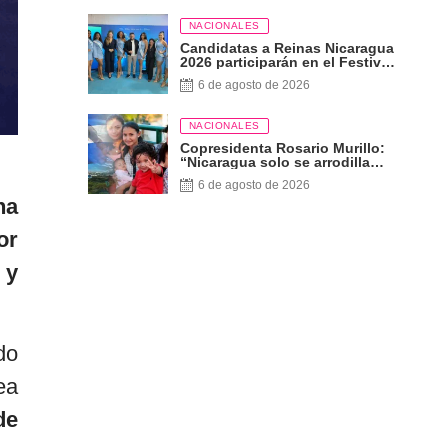
NACIONALES
Candidatas a Reinas Nicaragua
2026 participarán en el Festival
Internacional de las Artes,
6 de agosto de 2026
Cultura y Gastronomía
NACIONALES
Copresidenta Rosario Murillo:
“Nicaragua solo se arrodilla
ante Dios”
6 de agosto de 2026
na
or
 y
do
ea
de