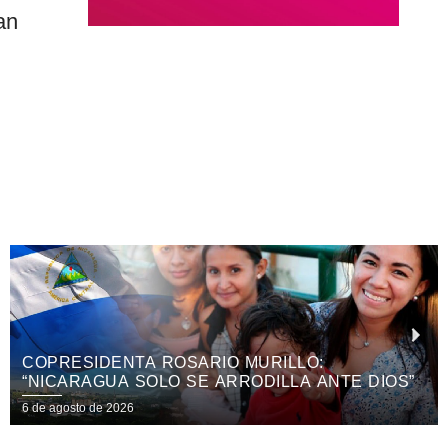
an
LO:
HOSPITAL ANTONIO LENÍN FON
A ANTE DIOS”
DESARROLLA JORNADA QUIRÚR
ESPECIALIZADA EN OTORRINOL
6 de agosto de 2026