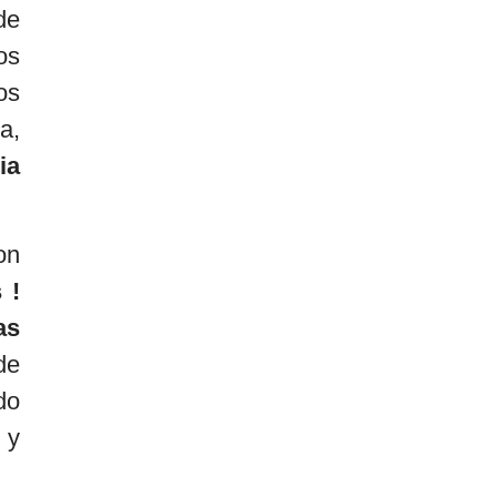
de
os
os
a,
ia
on
 !
as
de
do
 y