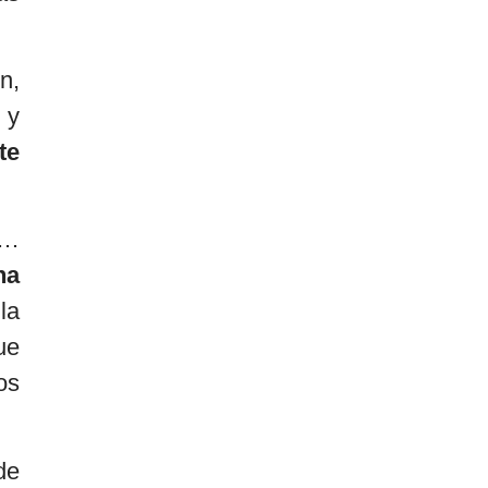
n,
 y
te
o…
ha
la
ue
os
de