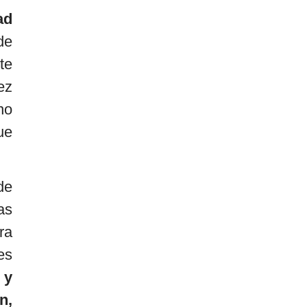
ad
de
te
ez
no
ue
de
as
ra
es
 y
n,