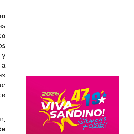
no
as
do
os
 y
la
as
or
de
n,
de