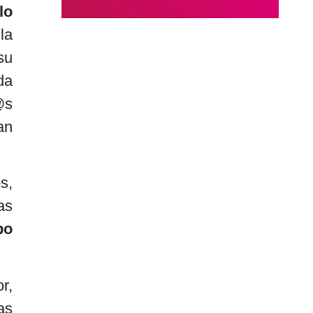
lo
la
su
da
@s
an
s,
as
po
r,
as