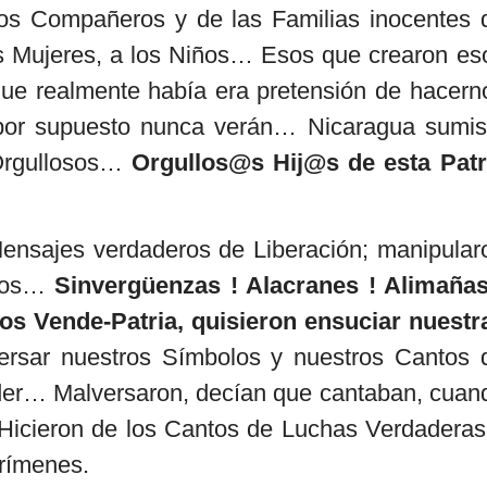
 los Compañeros y de las Familias inocentes 
s Mujeres, a los Niños… Esos que crearon es
 que realmente había era pretensión de hacern
 por supuesto nunca verán… Nicaragua sumis
 Orgullosos…
Orgullos@s Hij@s de esta Patr
 Mensajes verdaderos de Liberación; manipular
icos…
Sinvergüenzas ! Alacranes ! Alimañas
ros Vende-Patria, quisieron ensuciar nuestr
ersar nuestros Símbolos y nuestros Cantos 
der… Malversaron, decían que cantaban, cuan
 Hicieron de los Cantos de Luchas Verdaderas
crímenes.