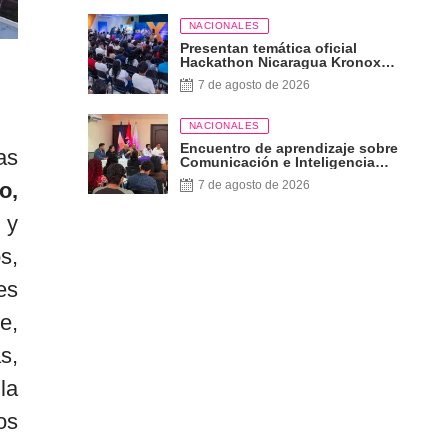
NACIONALES
Presentan temática oficial
Hackathon Nicaragua Kronox
2026, 10 años ¡Siempre Más
7 de agosto de 2026
Allá!
NACIONALES
Encuentro de aprendizaje sobre
as
Comunicación e Inteligencia
Artificial
7 de agosto de 2026
o,
 y
s,
es
e,
s,
la
os