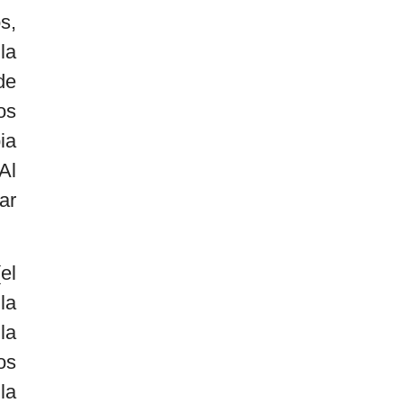
s,
la
de
os
ia
Al
ar
el
la
la
os
la