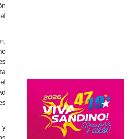
ón
el
n,
no
es
ta
el
ad
es
 y
os