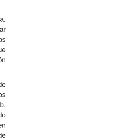
a.
ar
os
ue
ón
de
os
b.
do
en
de