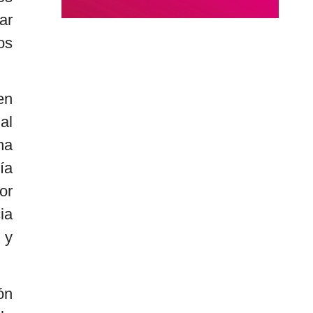
ar
os
en
al
na
ía
or
ia
 y
ón