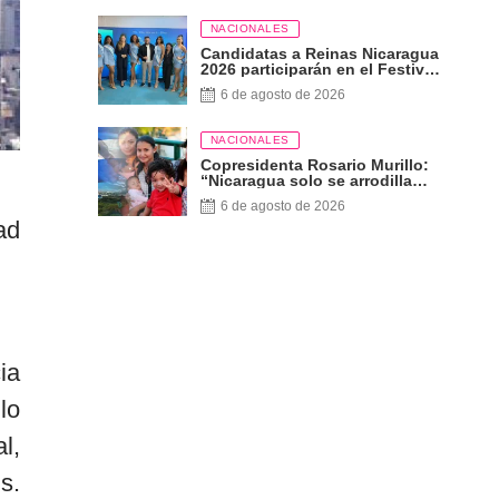
NACIONALES
Candidatas a Reinas Nicaragua
2026 participarán en el Festival
Internacional de las Artes,
6 de agosto de 2026
Cultura y Gastronomía
NACIONALES
Copresidenta Rosario Murillo:
“Nicaragua solo se arrodilla
ante Dios”
6 de agosto de 2026
ad
ia
lo
l,
s.